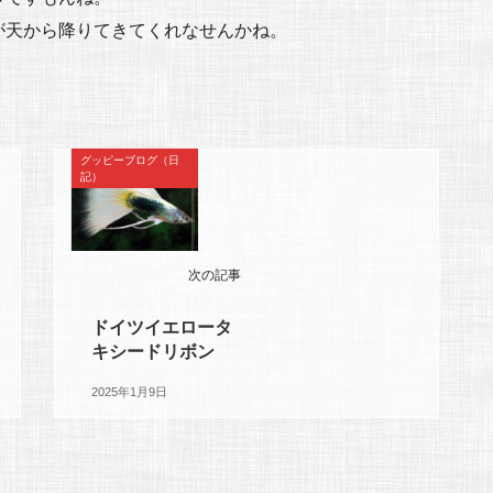
が天から降りてきてくれなせんかね。
グッピーブログ（日
記）
次の記事
ドイツイエロータ
キシードリボン
2025年1月9日