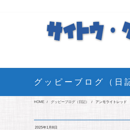
コ
ナ
ン
ビ
テ
ゲ
ン
ー
ツ
シ
に
ョ
移
ン
動
に
移
動
グッピーブログ（日
HOME
グッピーブログ（日記）
アンモライトレッド
2025年1月8日