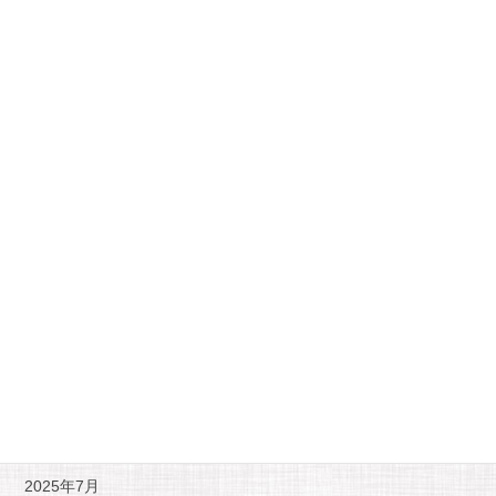
ル
急に暑くなりましたね。政治が狂っているので、気候も狂ってい
ます。早く正常にもどってほしいですね。もう耐えれませんよ
ね。先日、プラチナと、レースコブラしいれたので、これで、メ
デューサ作れます。上手く作れれば、来年の春ぐらい […]
投
ペ
ペ
2
»
1
稿
ー
ー
ジ
ジ
の
月別アーカイブ
ペ
ー
2025年11月
ジ
送
2025年10月
り
2025年9月
2025年7月