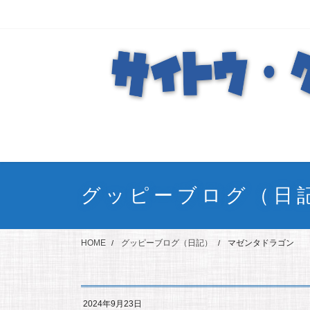
コ
ナ
ン
ビ
テ
ゲ
ン
ー
ツ
シ
に
ョ
移
ン
動
に
移
動
グッピーブログ（日
HOME
グッピーブログ（日記）
マゼンタドラゴン
2024年9月23日