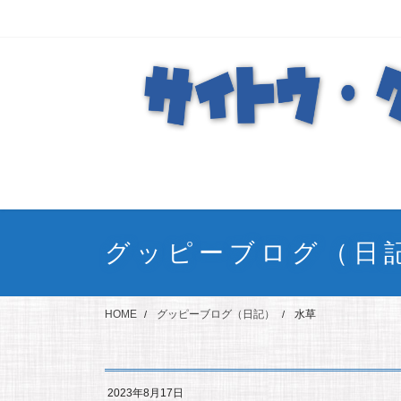
コ
ナ
ン
ビ
テ
ゲ
ン
ー
ツ
シ
に
ョ
移
ン
動
に
移
動
グッピーブログ（日
HOME
グッピーブログ（日記）
水草
2023年8月17日